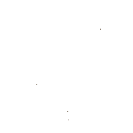
+
35
获奖情况
2,205