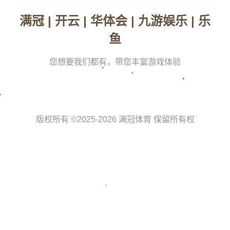
服务优势
我们的
服务优势
体育赛事安保管理
公司推出体育赛事虚拟观赛与粉丝互动系统平台，通过
虚拟现实和增强现实技术提供沉浸式的赛事观赛体验，