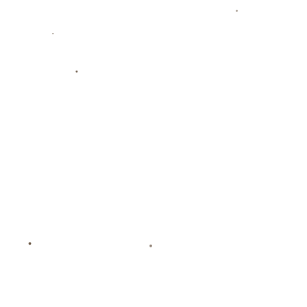
后哈登时代火箭崛起新星！22岁榜眼全
面蜕变