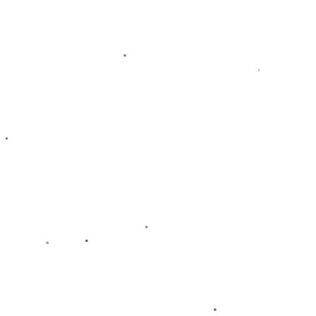
服务优势
团队介绍
新闻资讯
联系我们
友情链接
友情链接
联系我们
027-6393457