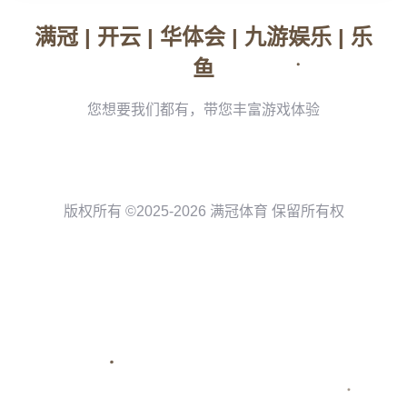
满，认为自己贡献了大部分流量和关注度，却不得不将
巨额资金“补贴”给低级别球队。这种情绪甚至让他们重
新燃起了加入欧洲超级联赛（欧超）的念头。那么，究
竟是什么原因让这些豪门如此不满？他们真的会为了更
多利益而抛弃传统联赛体系吗？本文将深入探讨这一话
题。
一、转播收入分配不均：英超豪门的不满根源
在英超联赛中，转播收入的分配机制一直是争议的焦
点。根据现行规则，联赛整体转会收入的一部分会以
“平等分配”的方式分发给所有参赛球队，无论是排名榜
首的豪门，还是挣扎在降级区的弱旅，都能从中受益。
然而，对于曼联、利物浦、曼城等顶级俱乐部来说，他
们认为这种机制并不公平。毕竟，球迷和媒体的目光大
多集中在这些球队身上，
转播收入
的主要来源也是他们
的比赛。