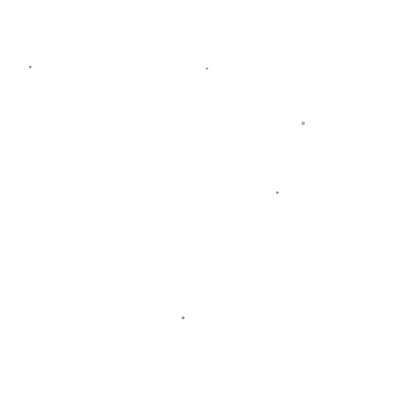
栏目导航
关于熊猫体育直播
服务优势
团队介绍
新闻资讯
联系我们