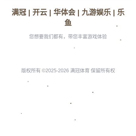
马的一次大胆尝试，也是整个转会市场关注的焦点。姆
巴佩的未来将何去何从？让我们一起深入探讨这场备受
瞩目的转会动态。
一、皇马为何选择深夜行动
皇家马德里作为世界足坛的顶级豪门，始终以精准和高
效著称。这次在
0点后
向姆巴佩发出合同的举动，显
然经过深思熟虑。一方面，这种时间点的选择或许是为
了避开媒体的过度关注，确保谈判的低调进行；另一方
面，这也展现了皇马对此次签约的迫切态度。毕竟，姆
巴佩作为当今足坛最具潜力的球员之一，他的加盟对任
何俱乐部来说都是梦寐以求的。
值得一提的是，皇马近年来一直在重建阵容，尤其是在
前锋线上急需一位能够接班本泽马的核心球员。姆巴佩
的速度、技术和进球能力无疑是完美人选。深夜送出合
同，或许也是为了给这位法国球星留下深刻印象，彰显