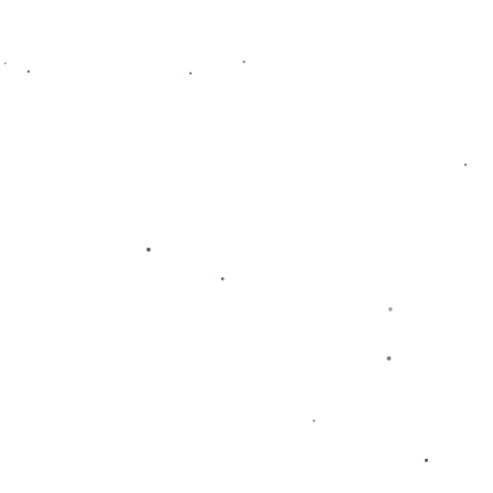
栏目导航
关于熊猫体育直播
服务优势
团队介绍
新闻资讯
联系我们
友情链接
友情链接
联系我们