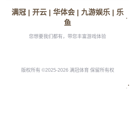
断条款。这消息一经传出，不仅让球迷们兴奋不已，也
再度掀起了关于转会策略与选择讨论的新高潮
。
理解佛罗伦萨引进维蒂背后的深意
对于许多足坛观察家来说，迪尤吉从来不是一个陌生名
字。他年轻、潜力无限，在场上的表现也一直受到瞩
目。那么，为何在这个节点上，佛罗伦萨选择全力追求
这位耀眼新星呢？