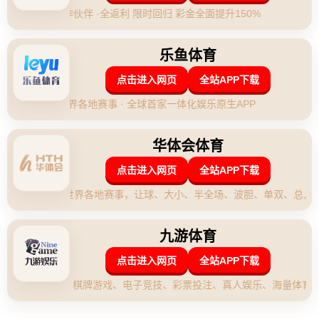
2026-03-17T10:16:38+08:00
admin
佛罗伦萨与维蒂
达成租借协议，含450万欧元买断选项
在现代足球的转会市场上，诡谲多变和机遇并存。
了解
如何运筹帷幄，把握时势，是每个俱乐部在竞争激烈的
环境中立于不败之地的重要因素。近日，著名体育记者
罗马诺爆料称：意甲球队佛罗伦萨已与球员维蒂达成口
头协议，将他以租借形式引入，并且附带450万欧元买