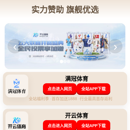
新闻资讯
网站首页
新闻资讯