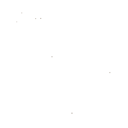
斯诺克世锦赛：90后新王的接连诞生