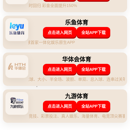
2026-03-08T10:16:20+08:00
admin
巴黎对阵阿森纳
上半场跑动数据：杜埃6.26公里领跑，厄德
高与若奥-内维斯紧随其后
引言：跑动数据揭秘比赛强度
在足球比赛中，球员的跑动距离往往是衡量拼搏精神和
战术执行力的重要指标。在巴黎圣日耳曼对阵阿森纳的
这场焦点战中，上半场的跑动数据引发了广泛关注。尤