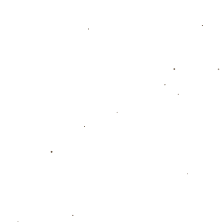
厄德高的领袖风范：用行动诠释队长职责
作为阿森纳的核心和队长，厄德高在上半场的表现同样
令人印象深刻。他的跑动距离排名第二，仅次于杜埃，