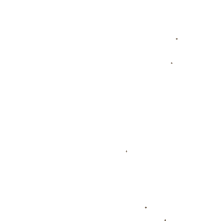
团队介绍
新闻资讯
联系我们