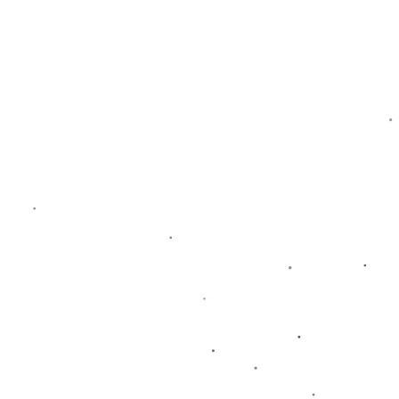
为后续的技战术分析提供了宝贵参考。
需求表单