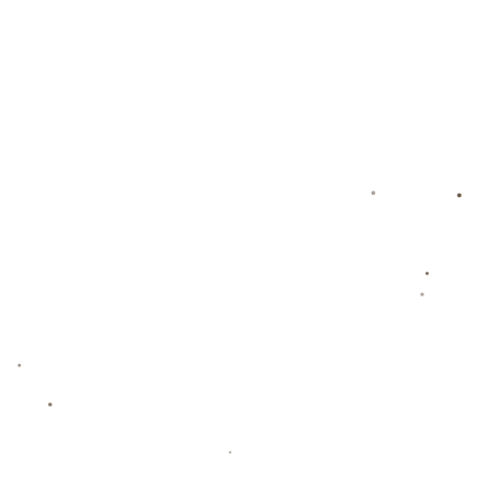
热门新闻
赵心童首夺冠军，斯诺克世锦赛90后
新王连续3年诞生
拜仁切尔西激烈争夺，多特蒙德成为
焦点！