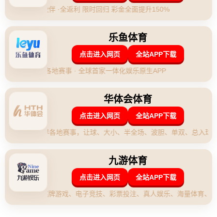
2025-09-21T18:10:44+08:00
admin
坎比亚索：曾与
曼城冬窗有过接触，但我更享受尤文的生活
足球世界，总是充满着转会传闻和动荡。然而，有些球
员不管面对怎样的诱惑，都选择坚持自己的初衷，专注
当下。《A-坎比亚索：冬窗与曼城接触过他们太富有
了但我在尤文很开心》这篇文章正是聚焦于这样一个球
员，他不仅拒绝豪门邀请，还表达了对现俱乐部深深的