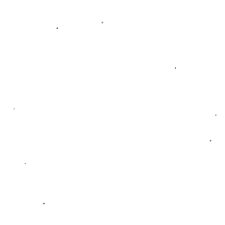
团队介绍
新闻资讯
联系我们
友情链接
友情链接
联系我们
027-6393457