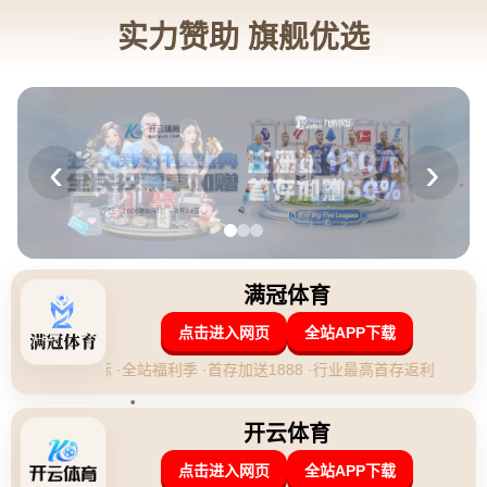
新闻资讯
网站首页
新闻资讯