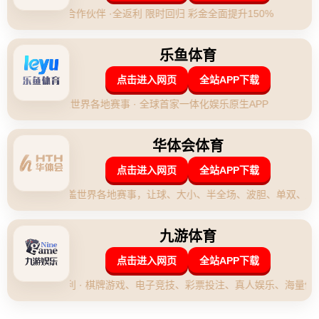
2026-06-02T10:09:21+08:00
admin
王治郅犀利点
评：杨瀚森速度短板明显，征战NBA挑战
大，CBA需自强不靠外援
引言：中国篮球新星的挑战与反思
在当今中国篮球界，杨瀚森作为年轻一代的佼佼者，备
受关注。然而，近日，前国手王治郅对这位潜力新星提
出了尖锐的批评，认为其
速度慢
以及在冲击NBA时面