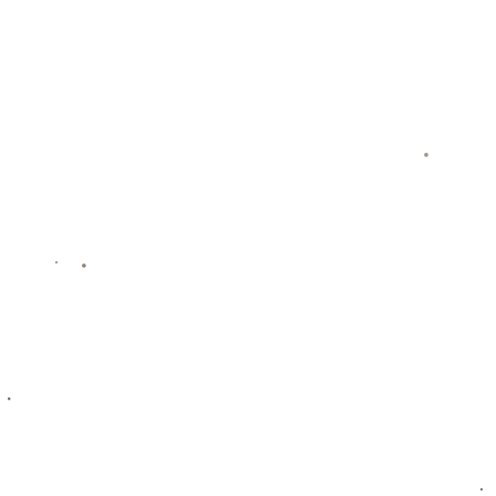
栏目导航
关于熊猫体育直播
服务优势
团队介绍
新闻资讯