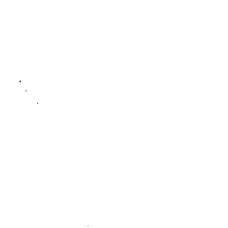
栏目导航
关于熊猫体育直播
服务优势
团队介绍
新闻资讯