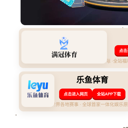
admin
2026-06-03T10:09:21+08:0
征稿开启
一场关于梦想与感动的故事征集盛宴
每个人心中都有一份对幸运的渴望，而中
献力量，更见证了无数普通人的感动瞬间
请每一位热爱体彩的朋友分享你的故事，