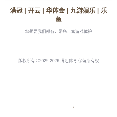
奏的拜仁去哪了？如今，随着新教练的到来和战术的调
整，拜仁正试图找回属于自己的
DNA
，重新确立在德
国足坛的霸主地位。这篇文章将带你一起探讨，拜仁如
何通过“压着打”的风格，重回巅峰！
一、什么是“压着打”的拜仁
DNA？
对于老球迷来说，提起拜仁，总会想起他们那种令人窒
息的高位压迫和流畅进攻。无论是瓜迪奥拉时期的控球
哲学，还是海因克斯时代的快速反击，
压着打
始终是刻
在球队骨子里的基因。这种战术不仅体现为场上的主动
性，更是一种精神象征——不畏强敌，敢于掌控比赛。