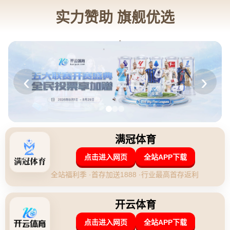
新闻资讯
网站首页
新闻资讯