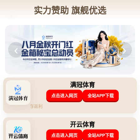
新闻资讯
网站首页
新闻资讯