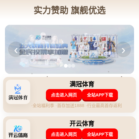
新闻资讯
网站首页
新闻资讯