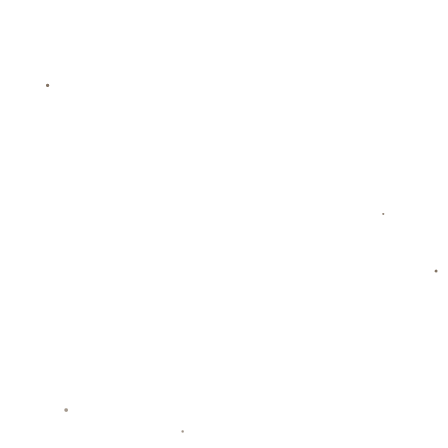
团队介绍
新闻资讯
联系我们