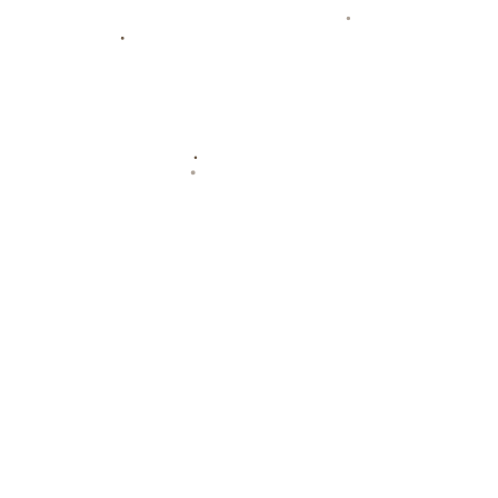
2017欧冠：欧洲足球巅峰对决的狂欢
栏目导航
关于熊猫体育直播
服务优势