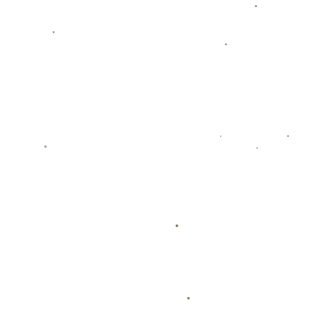
题。
需求表单