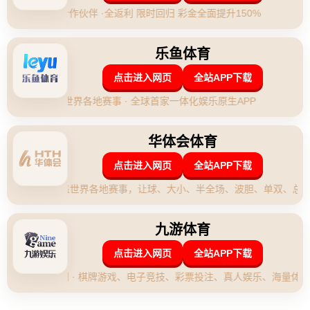
2025-11-26T10:13:00+08:00
admin
英超焦点战：曼
联迎战切尔西，滕哈赫压力山大，历史交锋
与比分预测解析
引言：红魔蓝军强强对话 滕
哈赫能否力挽狂澜
在英超联赛的激烈角逐中，曼联与切尔西的对决从来都
是球迷关注的焦点。这两支传统豪门不仅代表了英格兰