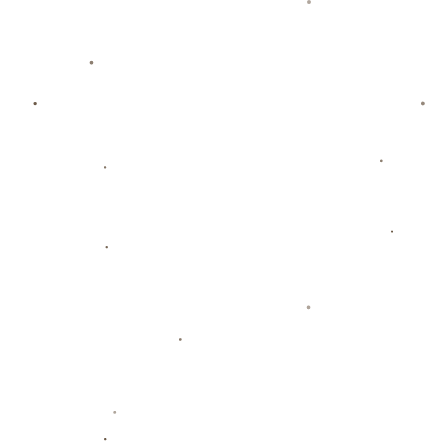
栏目导航
关于熊猫体育直播
服务优势
团队介绍
新闻资讯
联系我们
友情链接
友情链接
联系我们