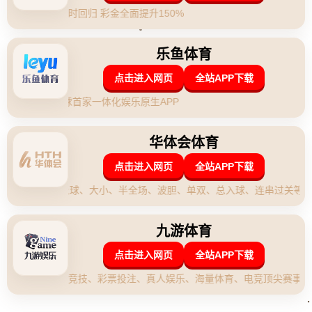
2025-10-23T18:11:50+08:00
admin
【现场报道】塞
尔吉尼奥现身国足训练基地蓄势待发
引言：塞尔吉尼奥的到来引发热议
在万众期待中，国足训练场上迎来了一位备受瞩目的新
面孔——塞尔吉尼奥。这位归化球员的加入，不仅为国
家队注入了新的活力，也让球迷们对未来的比赛充满了
期待。今天，我们将带您直击现场，揭秘塞尔吉尼奥如