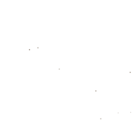
——他已整装待发，即将为国家荣誉而战！
需求表单