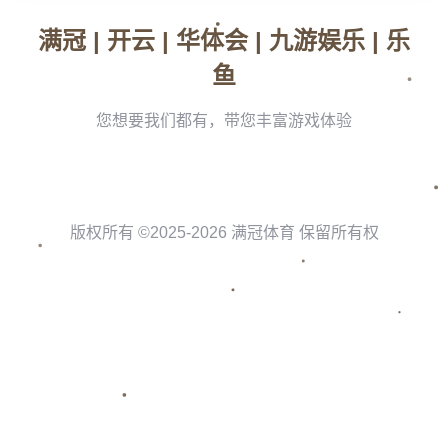
何融入国足，以及他将如何在接下来的赛事中展现自己
的实力。让我们一起走进这个激动人心的时刻，感受足
球带来的激情与希望！
一、塞尔吉尼奥初到训练场：状态满分
当塞尔吉尼奥踏上国足训练场的那一刻，全场的目光都
聚焦在了他身上。作为一名经验丰富的归化球员，他的
到来无疑是国足阵容的一次重要补充。据现场观察，他
身着训练服，神情专注，与教练团队和队友进行了简短
交流后，便迅速投入到热身环节中。从他的动作和表情
可以看出，他对这次机会充满热情，并且已经做好了
全力以赴
的准备。
值得一提的是，塞尔吉尼奥在热身中的表现非常抢眼，
无论是体能测试还是技术动作，都展现出了极高的职业
素养。这也让现场的媒体和球迷不禁感叹：
这位球员或