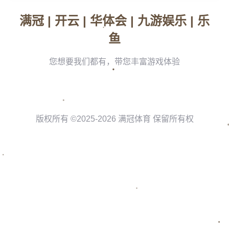
国米的会师更是为接下来的比赛增添了无限看点。本文
将围绕这一主题，带您深入剖析这场足坛盛宴背后的故
事，探讨各支豪门的表现以及未来的悬念。
一：3-1双杀！大巴黎强势晋级
在欧冠淘汰赛阶段，大巴黎以总比分3-1双杀了对手，
展现出强大的统治力。首回合他们就凭借犀利的进攻和
稳固的防守奠定了胜局，次回合更是将优势保持到最
后。尤其是姆巴佩的表现堪称惊艳，他在关键时刻屡次
挺身而出，为球队锁定胜局。这样的结果不仅让球迷看
到了大巴黎冲击冠军的希望，也让人们开始期待他们在
决赛阶段的表现。
值得一提的是，大巴黎近年来在欧冠赛场上的投入和进
步有目共睹。他们的阵容深度和战术执行力正在逐渐弥
补过往的短板，这一次的双杀无疑是最好的证明。
二：3-2绝杀！国米上演逆转奇迹