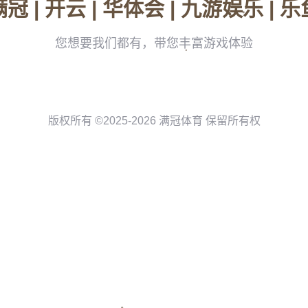
逻辑与可能的影响。
以来，一度被视为球队后防线的核心。然而，随着时间
在滕哈格上任后，马奎尔的出场机会明显减少，甚至
已不再稳固
，这也让外界开始猜测他的未来。尽管如
方式暂时解决这一问题，而是希望通过
出售
来彻底结
乐部节省部分薪资，但无法从根本上解决阵容冗余的
还能为新援腾出薪资空间，这显然更符合曼联的长远