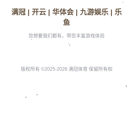
并且在多数比赛中占据上风。这种对决不仅是技术与战
术的较量，更是两种不同足球文化的碰撞。今天，我们
就来探讨这一主题，分析背后的原因及经典案例，带你
走进这场跨越大陆的足球盛宴。
历史交锋：欧洲球队占据主导地位
在国际足联赛事的历史记录中，欧洲球队对阵非洲球队
的比赛往往呈现出一边倒的趋势。统计显示，在这7次
交锋中，
欧洲球队胜率高达70%以上
，展现了他们在整
体实力上的明显优势。这种差距并非偶然，而是源于欧
洲足球长期以来在技战术体系、青训培养以及职业化程
度上的领先。无论是世界杯还是其他洲际赛事，非洲球
队虽然以身体素质和速度见长，但在面对欧洲球队的严
密防守和精准传控时，往往显得力不从心。
例如，在2018年世界杯小组赛中，
法国队对阵尼日利
亚队的比赛
堪称经典案例。法国队凭借细腻的配合和高