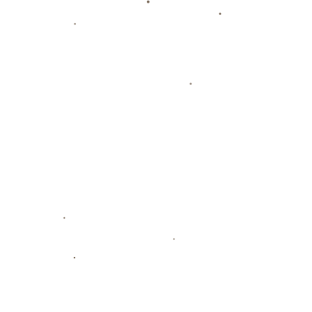
提交
热门新闻